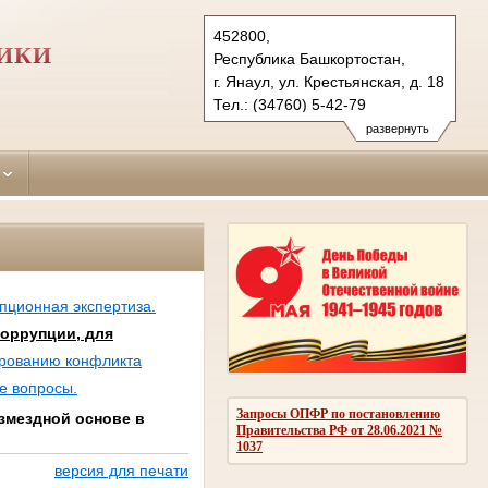
452800,
ИКИ
Республика Башкортостан,
г. Янаул, ул. Крестьянская, д. 18
Тел.: (34760) 5-42-79
yanaulsky.bkr@sudrf.ru
развернуть
упционная экспертиза.
коррупции, для
ированию конфликта
е вопросы.
Запросы ОПФР по постановлению
змездной основе в
Правительства РФ от 28.06.2021 №
1037
версия для печати