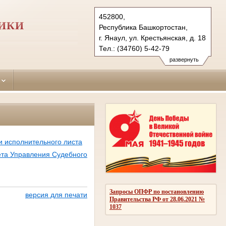
452800,
ИКИ
Республика Башкортостан,
г. Янаул, ул. Крестьянская, д. 18
Тел.: (34760) 5-42-79
yanaulsky.bkr@sudrf.ru
развернуть
и исполнительного листа
чета Управления Судебного
Запросы ОПФР по постановлению
версия для печати
Правительства РФ от 28.06.2021 №
1037