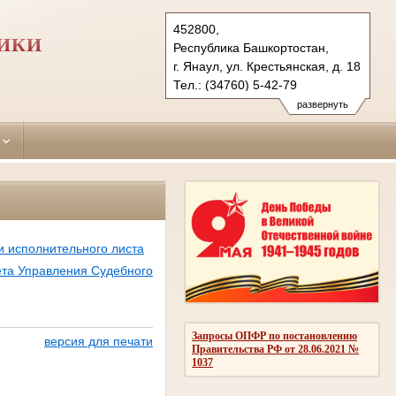
452800,
ИКИ
Республика Башкортостан,
г. Янаул, ул. Крестьянская, д. 18
Тел.: (34760) 5-42-79
yanaulsky.bkr@sudrf.ru
развернуть
и исполнительного листа
чета Управления Судебного
Запросы ОПФР по постановлению
версия для печати
Правительства РФ от 28.06.2021 №
1037