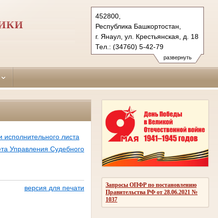
452800,
ИКИ
Республика Башкортостан,
г. Янаул, ул. Крестьянская, д. 18
Тел.: (34760) 5-42-79
yanaulsky.bkr@sudrf.ru
развернуть
и исполнительного листа
чета Управления Судебного
Запросы ОПФР по постановлению
версия для печати
Правительства РФ от 28.06.2021 №
1037