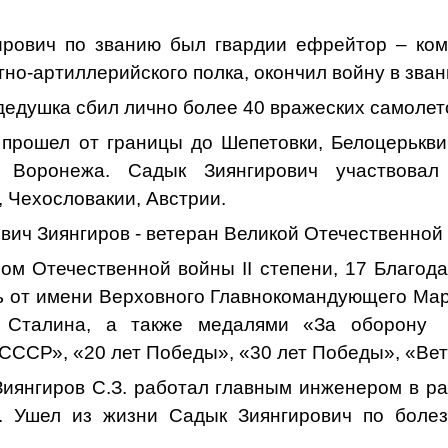
ич по званию был гвардии ефрейтор – ком
тно-артиллерийского полка, окончил войну в зва
дедушка сбил лично более 40 вражеских самолет
шел от границы до Шепетовки, Белоцерькви, 
, Воронежа. Садык Зиянгирович участвова
 Чехословакии, Австрии.
ч Зиянгиров - ветеран Великой Отечественной
ом Отечественной войны
II
степени, 17 Благод
ь от имени Верховного Главнокомандующего М
 Сталина, а также медалями «За оборону 
СССР», «20 лет Победы», «30 лет Победы», «Вет
нгиров С.З. работал главным инженером в ра
». Ушел из жизни Садык Зиянгирович по болез