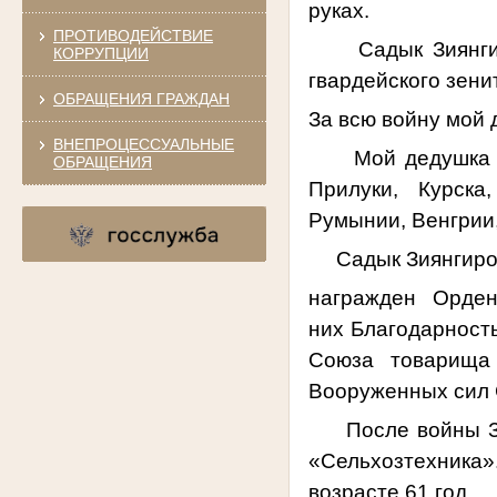
руках.
ПРОТИВОДЕЙСТВИЕ
Садык Зиянгиров
КОРРУПЦИИ
гвардейского зени
ОБРАЩЕНИЯ ГРАЖДАН
За всю войну мой 
ВНЕПРОЦЕССУАЛЬНЫЕ
Мой дедушка про
ОБРАЩЕНИЯ
Прилуки, Курска
Румынии, Венгрии,
Садык Зиянгирови
награжден Орден
них Благодарност
Союза товарища
Вооруженных сил 
После войны Зия
«Сельхозтехника
возрасте 61 год.