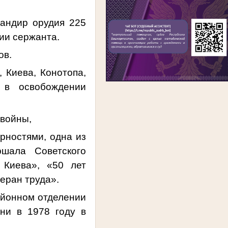
андир орудия 225
нии сержанта.
ов.
Киева, Конотопа,
л в освобождении
 войны,
арностями, одна из
аршала Советского
Киева», «50 лет
еран труда».
йонном отделении
ни в 1978 году в