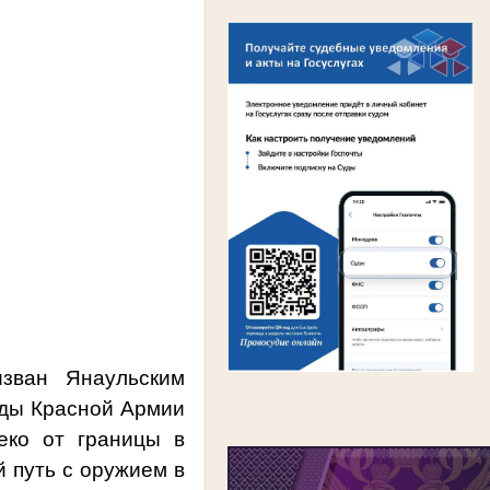
ван Янаульским
яды Красной Армии
еко от границы в
й путь с оружием в