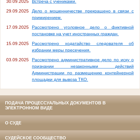
30.09.2025
Встреча с учениками.
29.09.2025
Дело о мошенничестве прекращено в связи с
примирением.
17.09.2025
Рассмотрено уголовное дело о фиктивной
постановке на учет иностранных граждан.
15.09.2025
Рассмотрено ходатайство следователя об
избрании меры пресечения.
03.09.2025
Рассмотрено административное дело по иску о
признании незаконными действий
Администрации по размещению контейнерной
площадки для вывоза ТКО.
ПОДАЧА ПРОЦЕССУАЛЬНЫХ ДОКУМЕНТОВ В
ЭЛЕКТРОННОМ ВИДЕ
О СУДЕ
СУДЕЙСКОЕ СООБЩЕСТВО